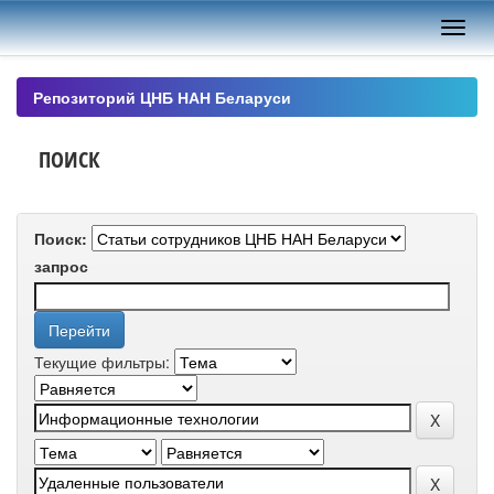
Skip
navigation
Репозиторий ЦНБ НАН Беларуси
ПОИСК
Поиск:
запрос
Текущие фильтры: