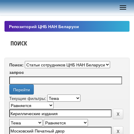
Skip
navigation
Репозиторий ЦНБ НАН Беларуси
ПОИСК
Поиск:
запрос
Текущие фильтры: