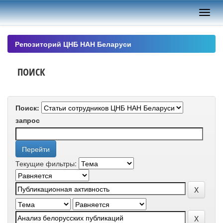
Skip
navigation
Репозиторий ЦНБ НАН Беларуси
ПОИСК
Поиск:
запрос
Текущие фильтры: