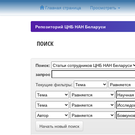
Skip
Главная страница
Просмотреть
navigation
Репозиторий ЦНБ НАН Беларуси
ПОИСК
Поиск:
запрос
Текущие фильтры:
Начать новый поиск