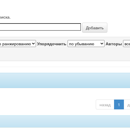
оиска.
Упорядочнить
Авторы
назад
1
д