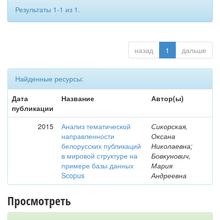
Результаты 1-1 из 1.
назад
1
дальше
Найденные ресурсы:
Дата
Название
Автор(ы)
публикации
2015
Анализ тематической
Сикорская,
направленности
Оксана
белорусских публикаций
Николаевна;
в мировой структуре на
Бовкунович,
примере базы данных
Мария
Scopus
Андреевна
Просмотреть