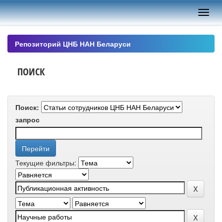
Skip
navigation
Репозиторий ЦНБ НАН Беларуси
ПОИСК
Поиск:
запрос
Текущие фильтры: