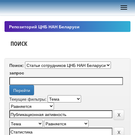
Skip
navigation
Репозиторий ЦНБ НАН Беларуси
ПОИСК
Поиск:
запрос
Текущие фильтры: