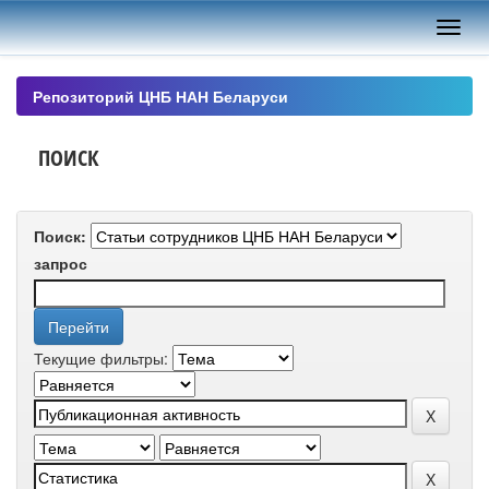
Skip
navigation
Репозиторий ЦНБ НАН Беларуси
ПОИСК
Поиск:
запрос
Текущие фильтры: