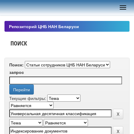
Skip
navigation
Репозиторий ЦНБ НАН Беларуси
ПОИСК
Поиск:
запрос
Текущие фильтры: