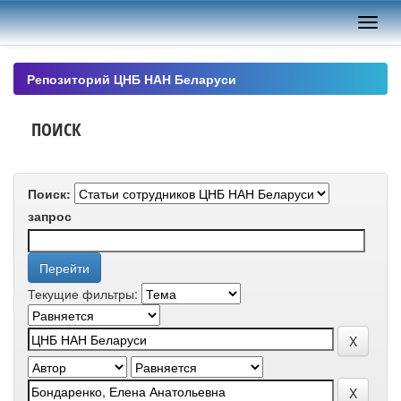
Skip
navigation
Репозиторий ЦНБ НАН Беларуси
ПОИСК
Поиск:
запрос
Текущие фильтры: