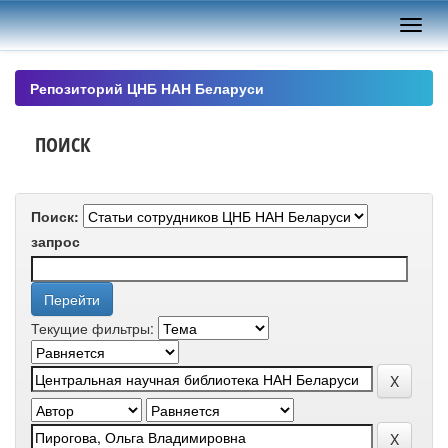
Skip
navigation
Репозиторий ЦНБ НАН Беларуси
ПОИСК
Поиск:
запрос
Текущие фильтры: