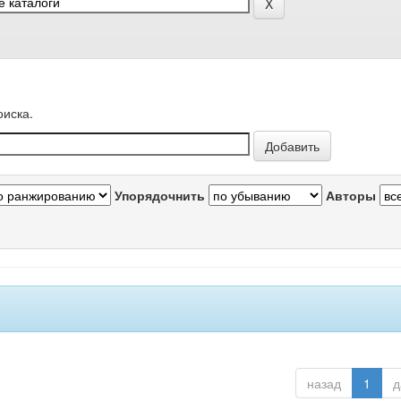
оиска.
Упорядочнить
Авторы
назад
1
д