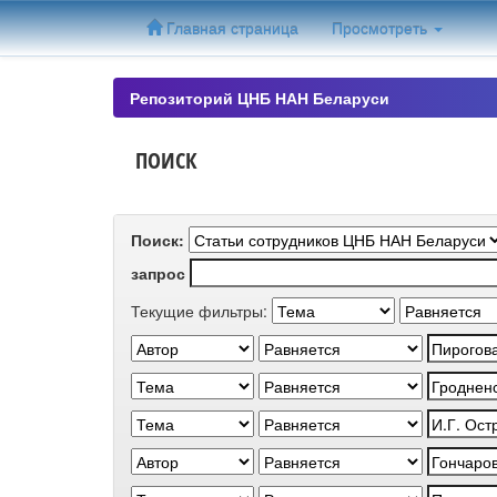
Skip
Главная страница
Просмотреть
navigation
Репозиторий ЦНБ НАН Беларуси
ПОИСК
Поиск:
запрос
Текущие фильтры: