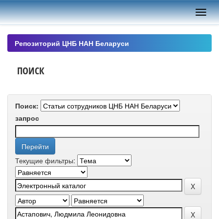
Skip
navigation
Репозиторий ЦНБ НАН Беларуси
ПОИСК
Поиск:
запрос
Текущие фильтры: