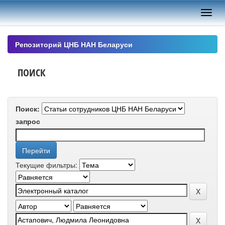
Skip
navigation
Репозиторий ЦНБ НАН Беларуси
ПОИСК
Поиск:
запрос
Текущие фильтры: