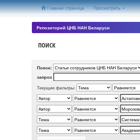
Skip
Главная страница
Просмотреть
navigation
Репозиторий ЦНБ НАН Беларуси
ПОИСК
Поиск:
запрос
Текущие фильтры: