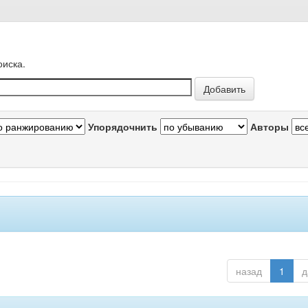
оиска.
Упорядочнить
Авторы
назад
1
д