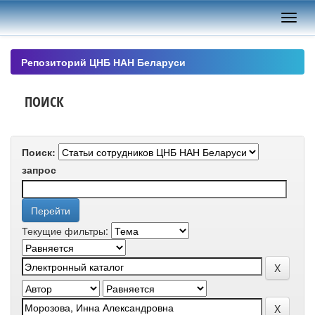
Skip
navigation
Репозиторий ЦНБ НАН Беларуси
ПОИСК
Поиск:
запрос
Текущие фильтры: