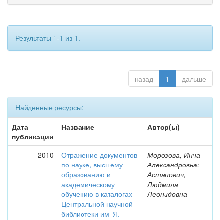
Результаты 1-1 из 1.
назад
1
дальше
Найденные ресурсы:
Дата
Название
Автор(ы)
публикации
2010
Отражение документов
Морозова, Инна
по науке, высшему
Александровна;
образованию и
Астапович,
академическому
Людмила
обучению в каталогах
Леонидовна
Центральной научной
библиотеки им. Я.