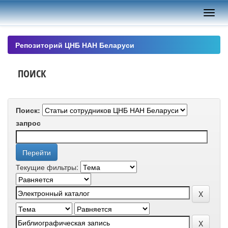
Skip
navigation
Репозиторий ЦНБ НАН Беларуси
ПОИСК
Поиск:
запрос
Текущие фильтры: