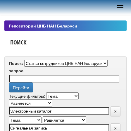
Skip
navigation
Репозиторий ЦНБ НАН Беларуси
ПОИСК
Поиск:
запрос
Текущие фильтры: