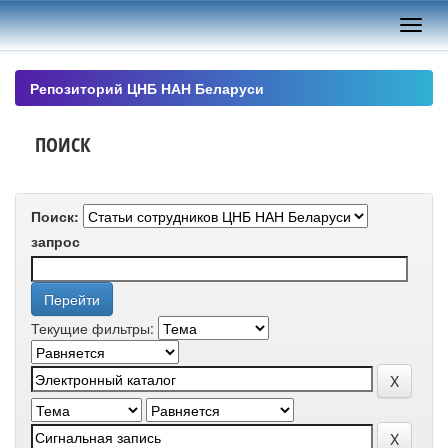
Skip
navigation
Репозиторий ЦНБ НАН Беларуси
ПОИСК
Поиск:
запрос
Текущие фильтры: