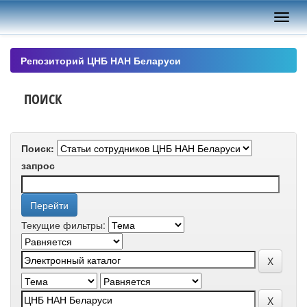
Skip
navigation
Репозиторий ЦНБ НАН Беларуси
ПОИСК
Поиск:
запрос
Текущие фильтры: