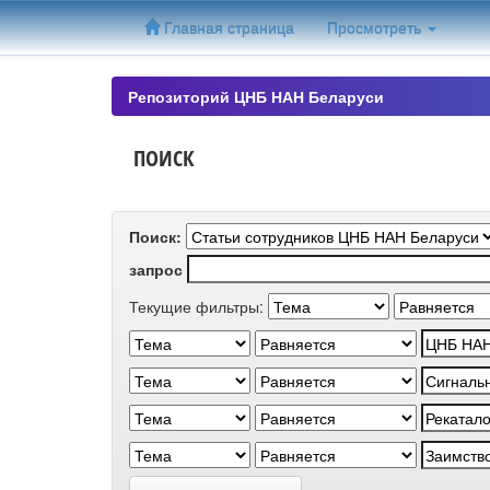
Skip
Главная страница
Просмотреть
navigation
Репозиторий ЦНБ НАН Беларуси
ПОИСК
Поиск:
запрос
Текущие фильтры: