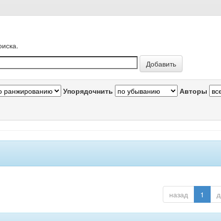
оиска.
Упорядочнить
Авторы
назад
1
д