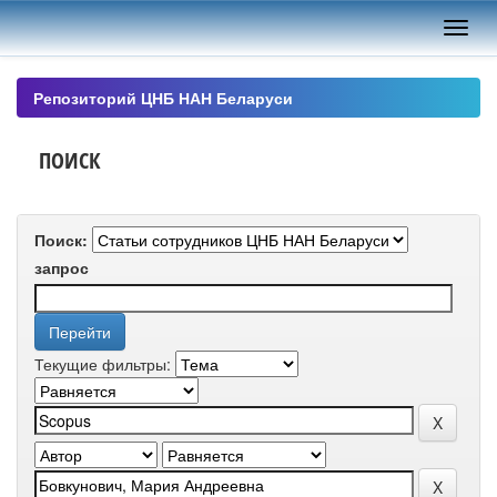
Skip
navigation
Репозиторий ЦНБ НАН Беларуси
ПОИСК
Поиск:
запрос
Текущие фильтры: