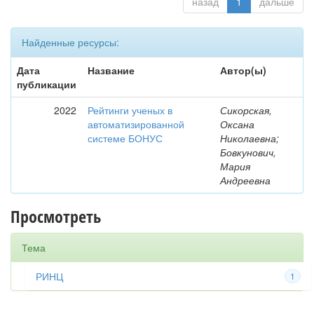
назад
1
дальше
Найденные ресурсы:
Дата
Название
Автор(ы)
публикации
2022
Рейтинги ученых в
Сикорская,
автоматизированной
Оксана
системе БОНУС
Николаевна;
Бовкунович,
Мария
Андреевна
Просмотреть
Тема
РИНЦ
1