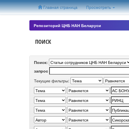
Skip
Главная страница
Просмотреть
navigation
Репозиторий ЦНБ НАН Беларуси
ПОИСК
Поиск:
запрос
Текущие фильтры: