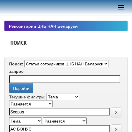
Skip
navigation
Репозиторий ЦНБ НАН Беларуси
ПОИСК
Поиск:
запрос
Текущие фильтры: