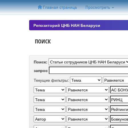
Skip
Главная страница
Просмотреть
navigation
Репозиторий ЦНБ НАН Беларуси
ПОИСК
Поиск:
запрос
Текущие фильтры: