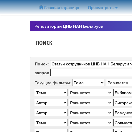
Skip
Главная страница
Просмотреть
navigation
Репозиторий ЦНБ НАН Беларуси
ПОИСК
Поиск:
запрос
Текущие фильтры: