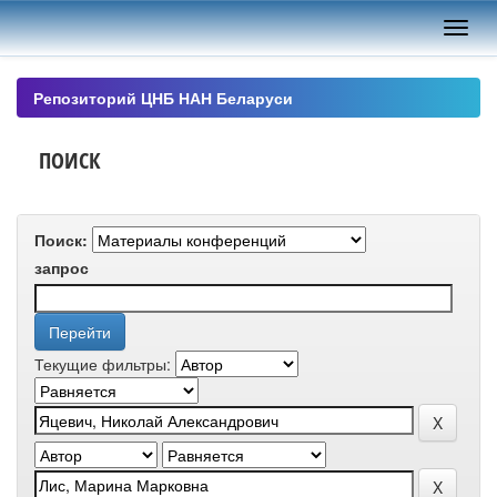
Skip
navigation
Репозиторий ЦНБ НАН Беларуси
ПОИСК
Поиск:
запрос
Текущие фильтры: