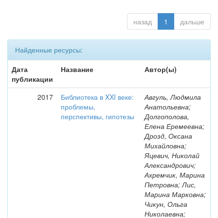
назад
1
дальше
Найденные ресурсы:
Дата
Название
Автор(ы)
публикации
2017
Библиотека в XXI веке:
Авгуль, Людмила
проблемы,
Анатольевна;
перспективы, гипотезы
Долгополова,
Елена Еремеевна;
Дрозд, Оксана
Михайловна;
Яцевич, Николай
Александрович;
Ахремчик, Марина
Петровна; Лис,
Марина Марковна;
Чикун, Ольга
Николаевна;