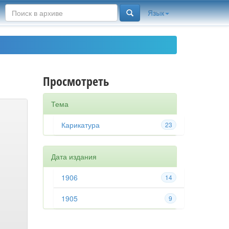
Язык
Просмотреть
Тема
Карикатура
23
Дата издания
1906
14
1905
9