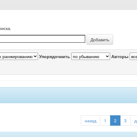
оиска.
Упорядочнить
Авторы
назад
1
2
3
д