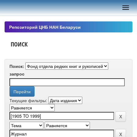
Skip
navigation
Репозиторий ЦНБ НАН Беларуси
ПОИСК
Поиск:
запрос
Текущие фильтры: