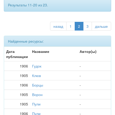
Результаты 11-20 из 23.
назад
1
2
3
дальше
Найденные ресурсы:
Дата
Название
Автор(ы)
публикации
1906
Гудок
-
1905
Клюв
-
1906
Борцы
-
1905
Ворон
-
1905
Пули
-
1906
Пули
-