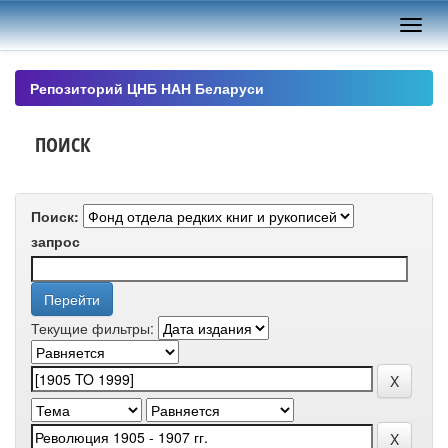
Skip
navigation
Репозиторий ЦНБ НАН Беларуси
ПОИСК
Поиск:
запрос
Текущие фильтры: