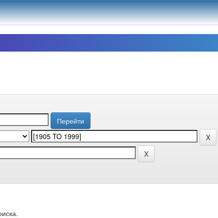
оиска.