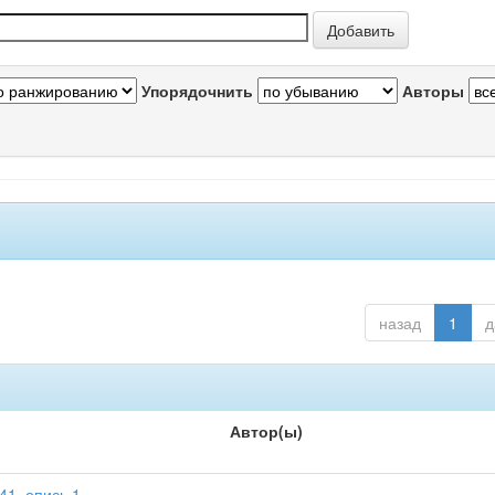
Упорядочнить
Авторы
назад
1
д
Автор(ы)
41, опись 1
-