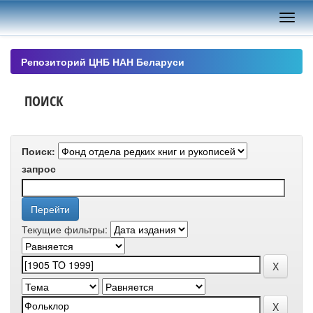
Skip
navigation
Репозиторий ЦНБ НАН Беларуси
ПОИСК
Поиск:
запрос
Текущие фильтры: