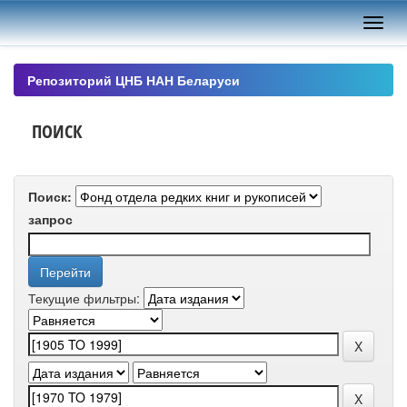
Skip
navigation
Репозиторий ЦНБ НАН Беларуси
ПОИСК
Поиск:
запрос
Текущие фильтры: