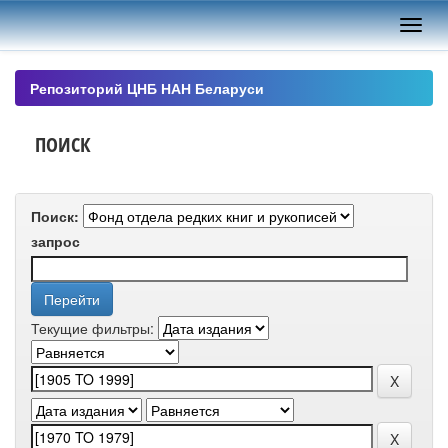
Skip
navigation
Репозиторий ЦНБ НАН Беларуси
ПОИСК
Поиск:
запрос
Текущие фильтры: