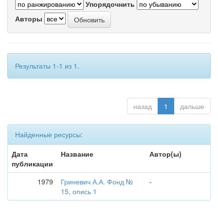
Упорядочнить
Авторы
Результаты 1-1 из 1.
назад
1
дальше
Найденные ресурсы:
Дата
Название
Автор(ы)
публикации
1979
Гриневич А.А. Фонд №
-
15, опись 1