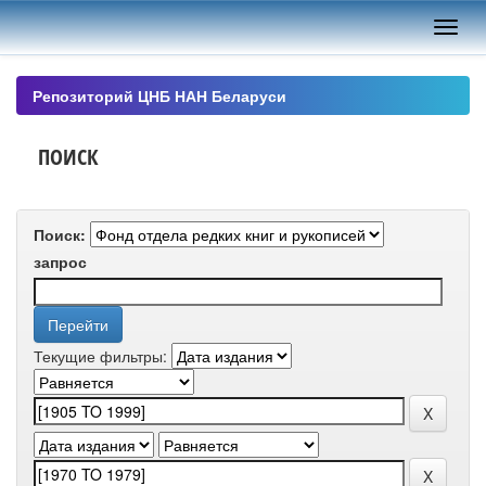
Skip
navigation
Репозиторий ЦНБ НАН Беларуси
ПОИСК
Поиск:
запрос
Текущие фильтры: