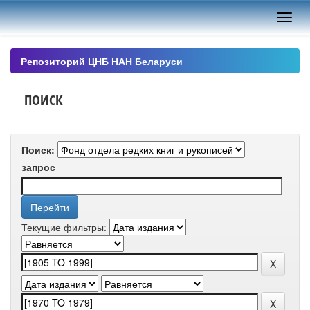
Skip
navigation
Репозиторий ЦНБ НАН Беларуси
ПОИСК
Поиск:
запрос
Текущие фильтры: