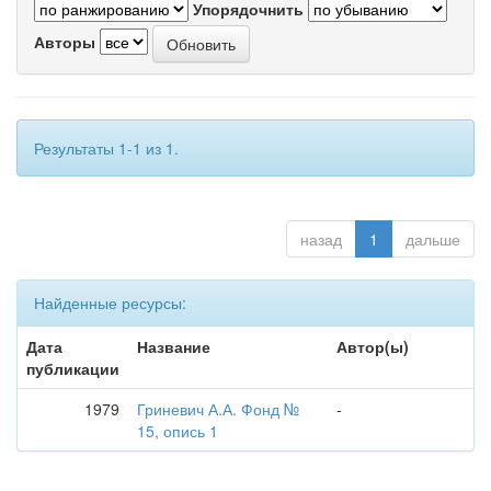
Упорядочнить
Авторы
Результаты 1-1 из 1.
назад
1
дальше
Найденные ресурсы:
Дата
Название
Автор(ы)
публикации
1979
Гриневич А.А. Фонд №
-
15, опись 1