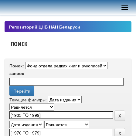
Skip
navigation
Репозиторий ЦНБ НАН Беларуси
ПОИСК
Поиск:
запрос
Текущие фильтры: