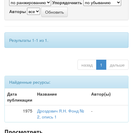
Упорядочнить
Авторы
Результаты 1-1 из 1.
назад
1
дальше
Найденные ресурсы:
Дата
Название
Автор(ы)
публикации
1975
Дроздович Я.Н. Фонд №
-
2, опись 1
Просмотреть