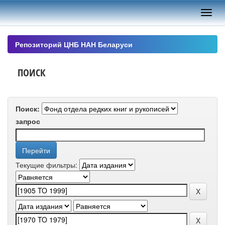
Skip
navigation
Репозиторий ЦНБ НАН Беларуси
ПОИСК
Поиск:
запрос
Текущие фильтры: