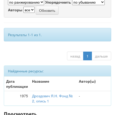
Упорядочнить
Авторы
Результаты 1-1 из 1.
назад
1
дальше
Найденные ресурсы:
Дата
Название
Автор(ы)
публикации
1975
Дроздович Я.Н. Фонд №
-
2, опись 1
Просмотреть