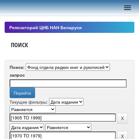
Skip
navigation
Репозиторий ЦНБ НАН Беларуси
ПОИСК
Поиск:
запрос
Текущие фильтры: