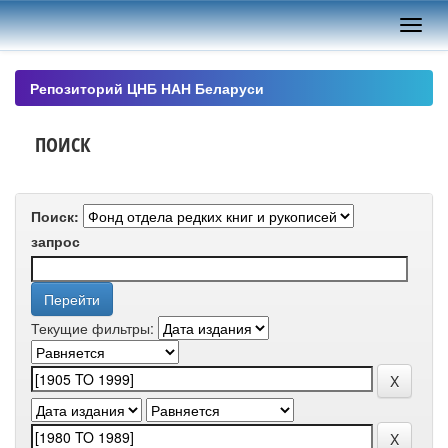
Skip
navigation
Репозиторий ЦНБ НАН Беларуси
ПОИСК
Поиск:
запрос
Текущие фильтры: