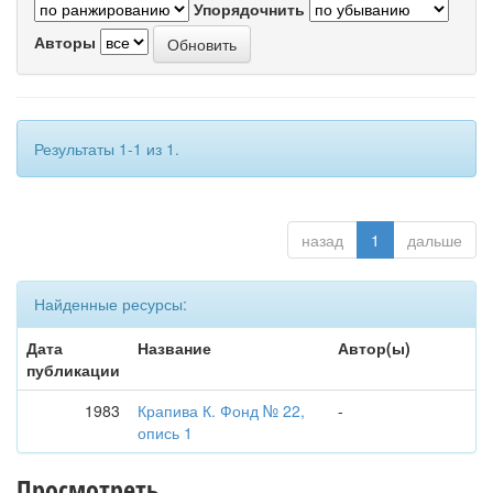
Упорядочнить
Авторы
Результаты 1-1 из 1.
назад
1
дальше
Найденные ресурсы:
Дата
Название
Автор(ы)
публикации
1983
Крапива К. Фонд № 22,
-
опись 1
Просмотреть