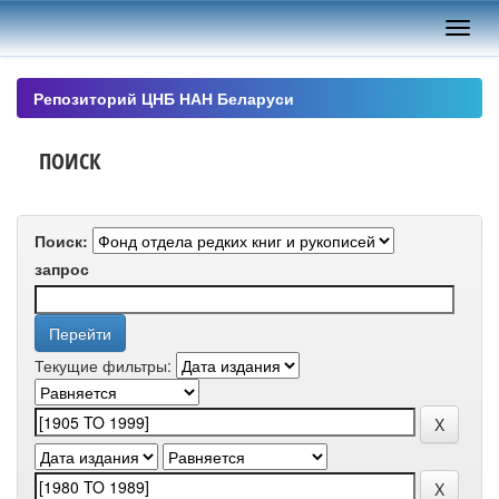
Skip
navigation
Репозиторий ЦНБ НАН Беларуси
ПОИСК
Поиск:
запрос
Текущие фильтры: