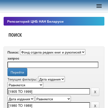
Skip
navigation
Репозиторий ЦНБ НАН Беларуси
ПОИСК
Поиск:
запрос
Текущие фильтры: