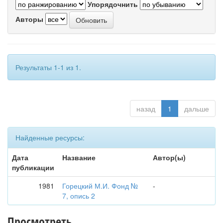
Упорядочнить
Авторы
Результаты 1-1 из 1.
назад
1
дальше
Найденные ресурсы:
Дата
Название
Автор(ы)
публикации
1981
Горецкий М.И. Фонд №
-
7, опись 2
Просмотреть