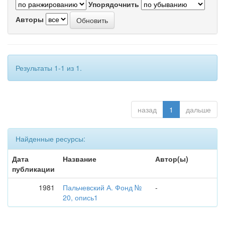
Упорядочнить
Авторы
Результаты 1-1 из 1.
назад
1
дальше
Найденные ресурсы:
Дата
Название
Автор(ы)
публикации
1981
Пальчевский А. Фонд №
-
20, опись1