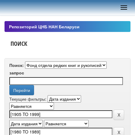
Skip
navigation
Репозиторий ЦНБ НАН Беларуси
ПОИСК
Поиск:
запрос
Текущие фильтры: