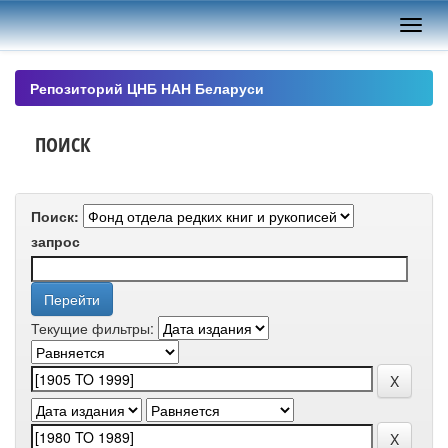
Skip
navigation
Репозиторий ЦНБ НАН Беларуси
ПОИСК
Поиск:
запрос
Текущие фильтры: