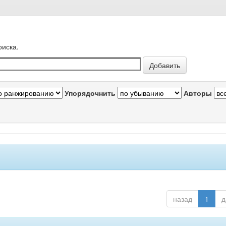
оиска.
Упорядочнить
Авторы
назад
1
д