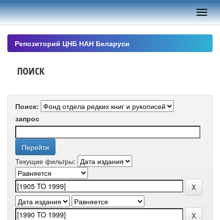
Skip
navigation
Репозиторий ЦНБ НАН Беларуси
ПОИСК
Поиск:
запрос
Текущие фильтры: