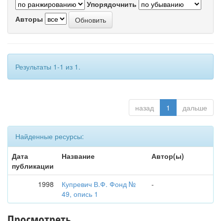
Упорядочнить
Авторы
Результаты 1-1 из 1.
назад
1
дальше
Найденные ресурсы:
Дата
Название
Автор(ы)
публикации
1998
Купревич В.Ф. Фонд №
-
49, опись 1
Просмотреть