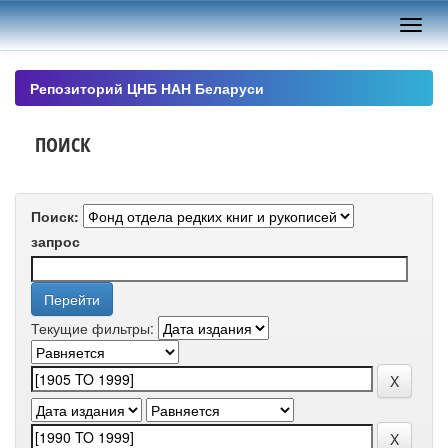
Skip
navigation
Репозиторий ЦНБ НАН Беларуси
ПОИСК
Поиск:
запрос
Текущие фильтры: