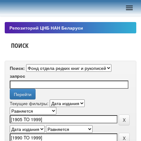
Skip
navigation
Репозиторий ЦНБ НАН Беларуси
ПОИСК
Поиск:
запрос
Текущие фильтры: