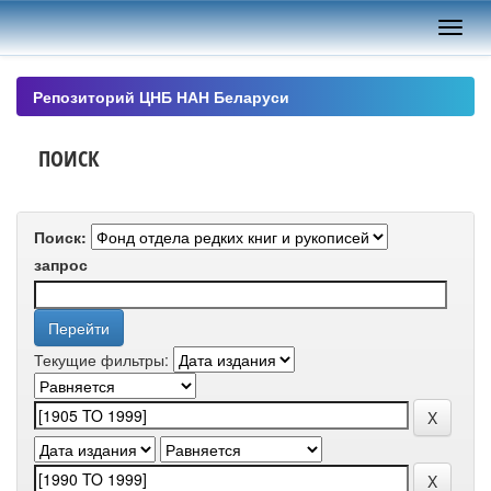
Skip
navigation
Репозиторий ЦНБ НАН Беларуси
ПОИСК
Поиск:
запрос
Текущие фильтры: