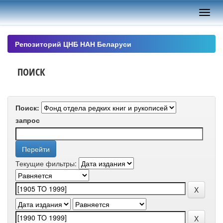
Skip
navigation
Репозиторий ЦНБ НАН Беларуси
ПОИСК
Поиск:
запрос
Текущие фильтры: