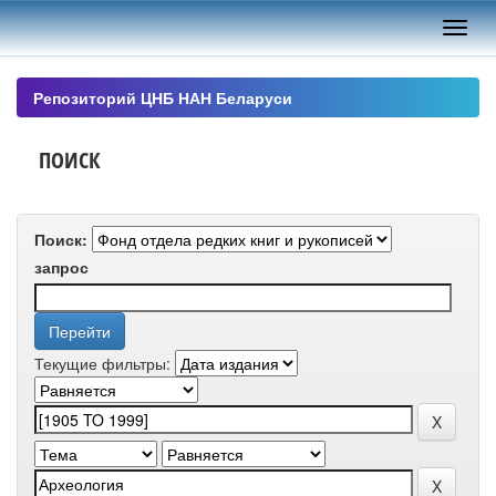
Skip
navigation
Репозиторий ЦНБ НАН Беларуси
ПОИСК
Поиск:
запрос
Текущие фильтры: